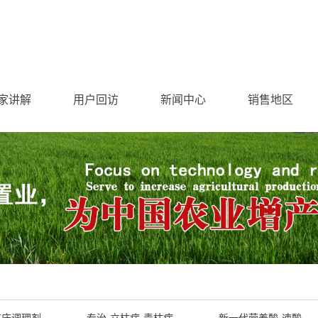
家讲解
用户回访
新闻中心
销售地区
苗床调理剂
专治-立枯病-青枯病
新一代营养酸-速酸