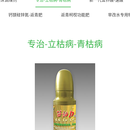
钙镁硅锌氮-返青肥
返青柯杈功能肥
旱改水专用
专治-立枯病-青枯病