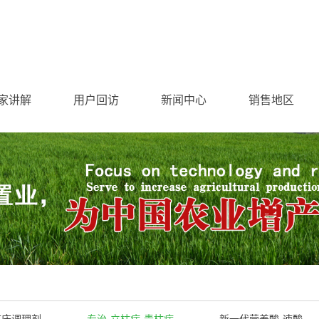
家讲解
用户回访
新闻中心
销售地区
苗床调理剂
专治-立枯病-青枯病
新一代营养酸-速酸