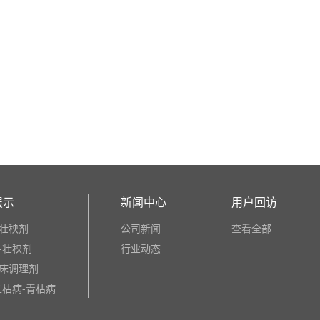
展示
新闻中心
用户回访
壮秧剂
公司新闻
查看全部
-壮秧剂
行业动态
床调理剂
立枯病-青枯病