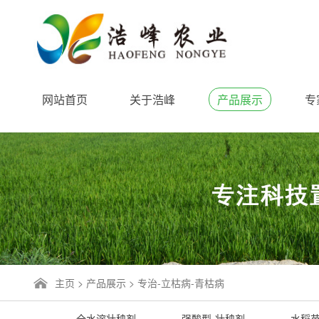
网站首页
关于浩峰
产品展示
专
主页
>
产品展示
>
专治-立枯病-青枯病
全水溶壮秧剂
强酸型-壮秧剂
水稻